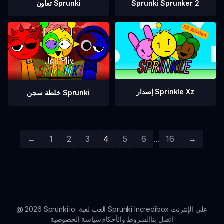
Sprunki Sprunker 2
تعاون Sprunki
إصدار Sprinkle Xz
خلطة سجن Sprunki
←
1
2
3
4
5
6
...
16
→
Sprunki.io: العب لعبة Sprunki Incredibox على الإنترنت
2026
@
اتصل بنا
الشروط والأحكام
سياسة الخصوصية