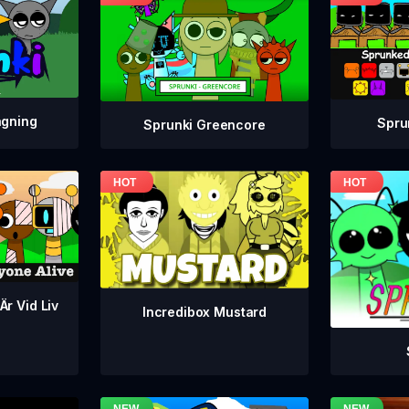
agning
Spru
Sprunki Greencore
Är Vid Liv
Incredibox Mustard