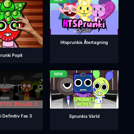
Htsprunkis Återtagning
runki Popit
 Definitiv Fas 3
Sprunkis Värld