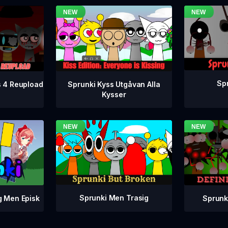
Spr
s 4 Reupload
Sprunki Kyss Utgåvan Alla
Kysser
Sprunki Men Trasig
Sprunki
g Men Episk