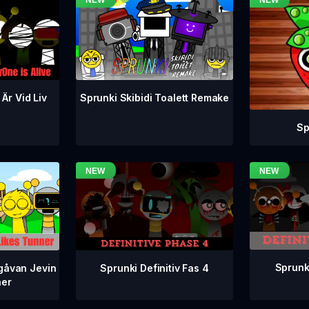
 Är Vid Liv
Sprunki Skibidi Toalett Remake
Sp
Sprunki
Sprunki Definitiv Fas 4
gåvan Jevin
ner