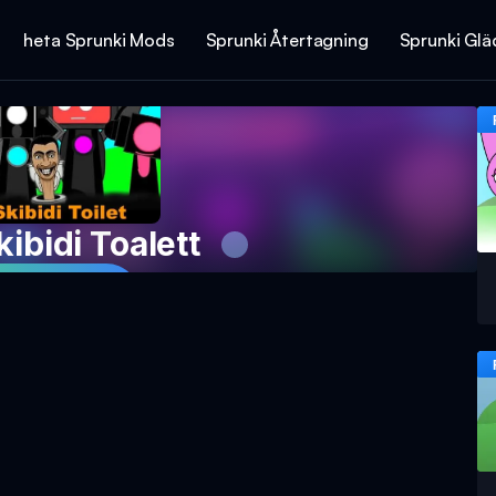
heta Sprunki Mods
Sprunki Återtagning
Sprunki Glä
ibidi Toalett
 Spelet Nu