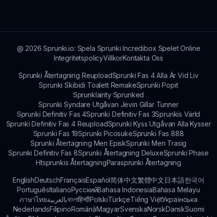
Sprunki Fler Platser tack vare de mångsidiga
ljudarrangemangen som finns. Spelet
uppmuntrar experimentering med beats, effekter
och melodier, vilket möjliggör skapandet av allt
från pop till elektronisk musik.
@
2026
Sprunki.io: Spela Sprunki Incredibox Spelet Online
Integritetspolicy
Villkor
Kontakta Oss
Sprunki Återtagning Reupload
Sprunki Fas 4 Alla Är Vid Liv
Sprunki Skibidi Toalett Remake
Sprunki Popit
Sprunklairity Sprunked
Sprunki Syndare Utgåvan Jevin Gillar Tunner
Sprunki Definitiv Fas 4
Sprunki Definitiv Fas 3
Sprunkis Värld
Sprunki Definitiv Fas 4 Reupload
Sprunki Kyss Utgåvan Alla Kysser
Sprunki Fas 19
Sprunki Picosuke
Sprunki Fas 888
Sprunki Återtagning Men Episk
Sprunki Men Trasig
Sprunki Definitiv Fas 8
Sprunki Återtagning Deluxe
Sprunki Phase
Htsprunkis Återtagning
Parasprunki Återtagning
English
Deutsch
Français
Español
简体中文
繁體中文
日本語
한국어
Português
Italiano
Русский
Bahasa Indonesia
Bahasa Melayu
ภาษาไทย
بالعربية
বাংলা
हिन्दी
Polski
Türkçe
Tiếng Việt
Українська
Nederlands
Filipino
Română
Magyar
Svenska
Norsk
Dansk
Suomi