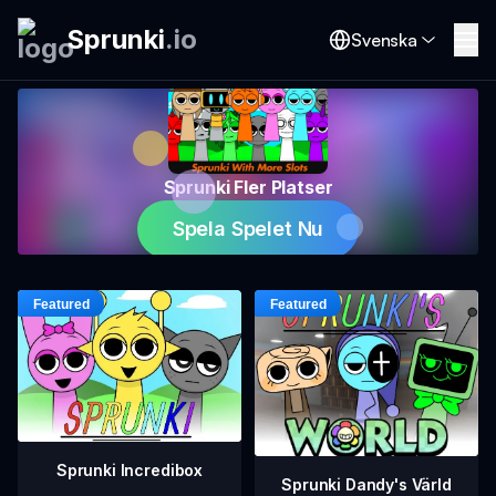
Sprunki
.
io
Svenska
Sprunki Fler Platser
Spela Spelet Nu
Sprunki Incredibox
Sprunki Dandy's Värld