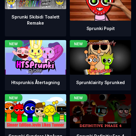
Sprunki Skibidi Toalett
Remake
Sprunki Popit
Htsprunkis Återtagning
Sprunklairity Sprunked