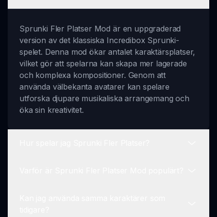
Sprunki Fler Platser Mod är en uppgraderad
version av det klassiska Incredibox Sprunki-
spelet. Denna mod ökar antalet karaktärsplatser,
vilket gör att spelarna kan skapa mer lagerade
och komplexa kompositioner. Genom att
använda välbekanta avatarer kan spelare
utforska djupare musikaliska arrangemang och
öka sin kreativitet.
Hur spelar jag Sprunki Fler Platser?
Varför är Sprunki Fler Platser Mod populärt?
För att spela Sprunki Fler Platser, börja med att
välja dina favoritkaraktärer och placera dem i de
Kan jag använda samma karaktärer som
tillgängliga platserna. Sedan mixar och
Sprunki Fler Platser Mod är populärt eftersom
tidigare?
kombinerar du olika ljud, beats, effekter och
det lägger till en ny dimension till Incredibox