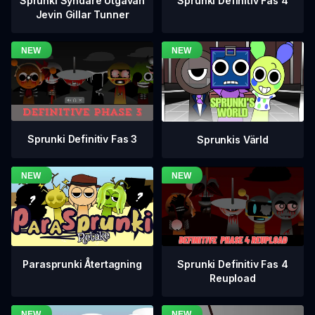
Sprunki Definitiv Fas 4
Sprunki Syndare Utgåvan
Jevin Gillar Tunner
Sprunki Definitiv Fas 3
Sprunkis Värld
Sprunki Definitiv Fas 4
Parasprunki Återtagning
Reupload