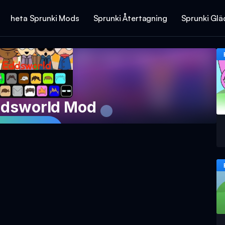
heta Sprunki Mods
Sprunki Återtagning
Sprunki Glä
ddsworld Mod
 Spelet Nu