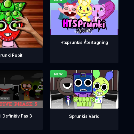
Htsprunkis Återtagning
runki Popit
 Definitiv Fas 3
Sprunkis Värld