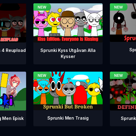
Spr
s 4 Reupload
Sprunki Kyss Utgåvan Alla
Kysser
Sprunki Men Trasig
Sprunki
g Men Episk