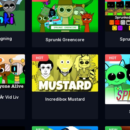
agning
Spru
Sprunki Greencore
Är Vid Liv
Incredibox Mustard