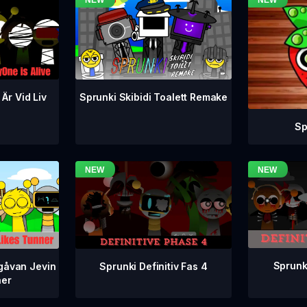
 Är Vid Liv
Sprunki Skibidi Toalett Remake
Sp
Sprunki
Sprunki Definitiv Fas 4
gåvan Jevin
ner