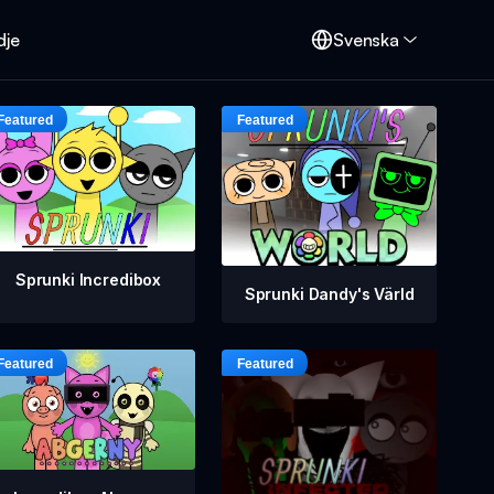
dje
Svenska
Sprunki Incredibox
Sprunki Dandy's Värld