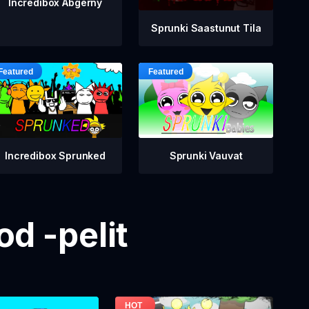
Incredibox Abgerny
Sprunki Saastunut Tila
Incredibox Sprunked
Sprunki Vauvat
d -pelit