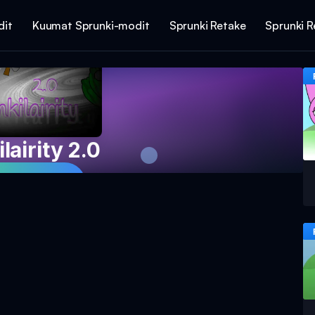
dit
Kuumat Sprunki-modit
Sprunki Retake
Sprunki R
lairity 2.0
 peliä nyt