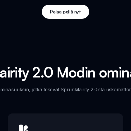
Pelaa peliä nyt
airity 2.0 Modin omi
ominaisuuksiin, jotka tekevät Sprunkilairity 2.0:sta uskoma