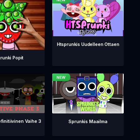
Htsprunkis Uudelleen Ottaen
runki Popit
finitiivinen Vaihe 3
Sprunkis Maailma