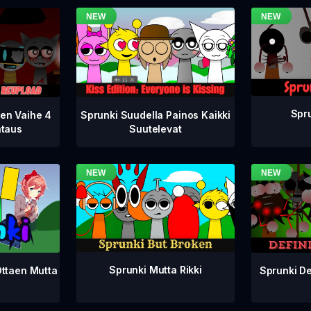
Spru
nen Vaihe 4
Sprunki Suudella Painos Kaikki
ataus
Suutelevat
Sprunki Mutta Rikki
Sprunki De
Ottaen Mutta