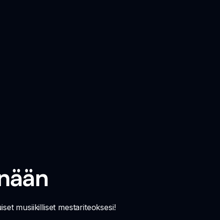
änään
set musiikilliset mestariteoksesi!