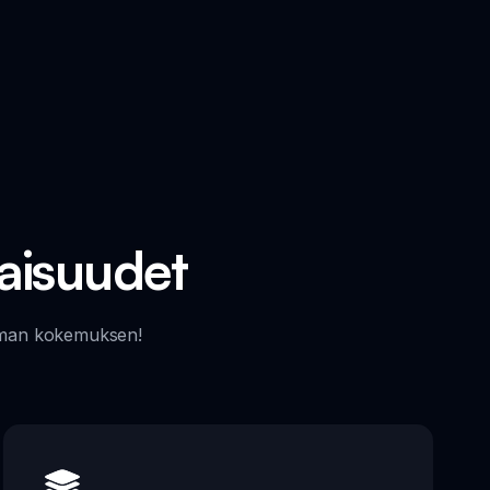
naisuudet
ttoman kokemuksen!