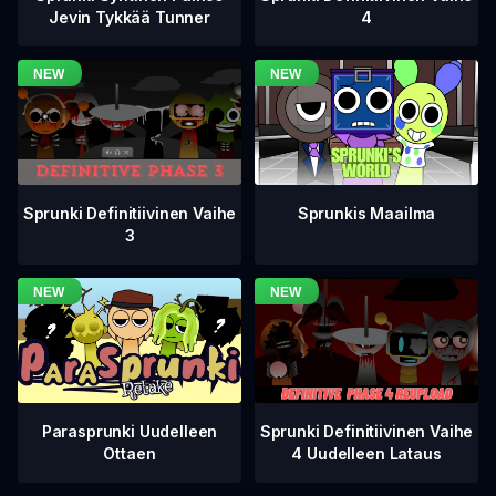
4
Jevin Tykkää Tunner
Sprunki Definitiivinen Vaihe
Sprunkis Maailma
3
Sprunki Definitiivinen Vaihe
Parasprunki Uudelleen
4 Uudelleen Lataus
Ottaen