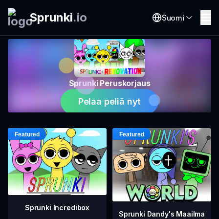
Sprunki
.
io
Suomi
Sprunki Peruskorjaus
Pelaa peliä nyt
Sprunki Incredibox
Sprunki Dandy's Maailma