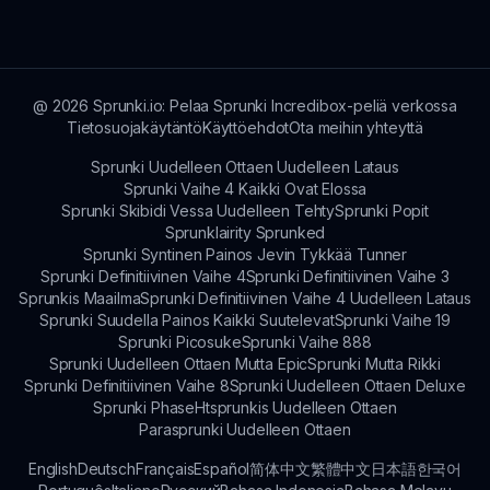
ainutlaatuiset kappaleensa sosiaalisessa mediassa
tai Sprunki-yhteisössä, edistäen luovaa vaihtoa.
@
2026
Sprunki.io: Pelaa Sprunki Incredibox-peliä verkossa
Tietosuojakäytäntö
Käyttöehdot
Ota meihin yhteyttä
Sprunki Uudelleen Ottaen Uudelleen Lataus
Sprunki Vaihe 4 Kaikki Ovat Elossa
Sprunki Skibidi Vessa Uudelleen Tehty
Sprunki Popit
Sprunklairity Sprunked
Sprunki Syntinen Painos Jevin Tykkää Tunner
Sprunki Definitiivinen Vaihe 4
Sprunki Definitiivinen Vaihe 3
Sprunkis Maailma
Sprunki Definitiivinen Vaihe 4 Uudelleen Lataus
Sprunki Suudella Painos Kaikki Suutelevat
Sprunki Vaihe 19
Sprunki Picosuke
Sprunki Vaihe 888
Sprunki Uudelleen Ottaen Mutta Epic
Sprunki Mutta Rikki
Sprunki Definitiivinen Vaihe 8
Sprunki Uudelleen Ottaen Deluxe
Sprunki Phase
Htsprunkis Uudelleen Ottaen
Parasprunki Uudelleen Ottaen
English
Deutsch
Français
Español
简体中文
繁體中文
日本語
한국어