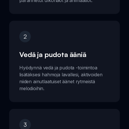
parannetut ulkonäöt ja animaatiot.
2
Vedä ja pudota ääniä
Hyödynnä vedä ja pudota -toimintoa
lisätäksesi hahmoja lavallesi, aktivoiden
niiden ainutlaatuiset äänet rytmeistä
melodioihin.
3