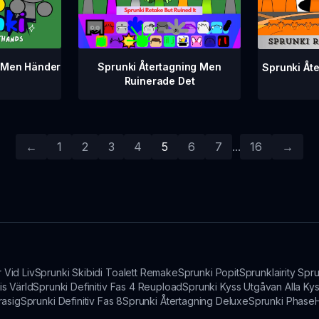
Sprunki Återtagning Men
g Men Händer
Sprunki Åte
Ruinerade Det
←
1
2
3
4
5
6
7
...
16
→
 Vid Liv
Sprunki Skibidi Toalett Remake
Sprunki Popit
Sprunklairity Sp
is Värld
Sprunki Definitiv Fas 4 Reupload
Sprunki Kyss Utgåvan Alla Ky
rasig
Sprunki Definitiv Fas 8
Sprunki Återtagning Deluxe
Sprunki Phase