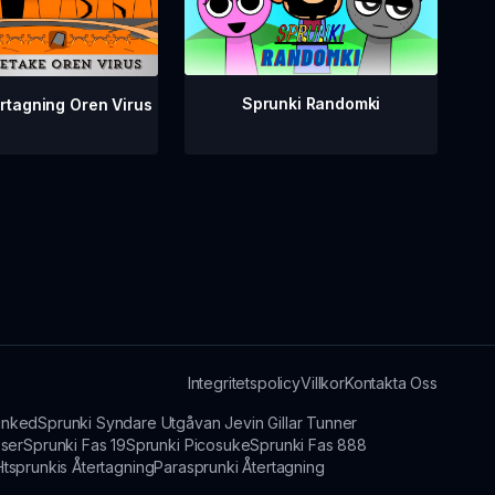
Sprunki Randomki
rtagning Oren Virus
Integritetspolicy
Villkor
Kontakta Oss
runked
Sprunki Syndare Utgåvan Jevin Gillar Tunner
sser
Sprunki Fas 19
Sprunki Picosuke
Sprunki Fas 888
Htsprunkis Återtagning
Parasprunki Återtagning