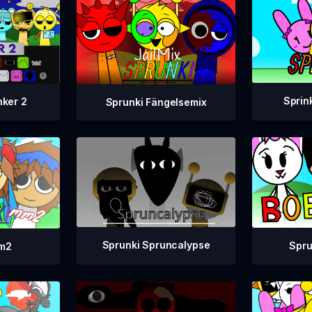
Sprin
nker 2
Sprunki Fängelsemix
Sprunki Spruncalypse
Spr
Mm2