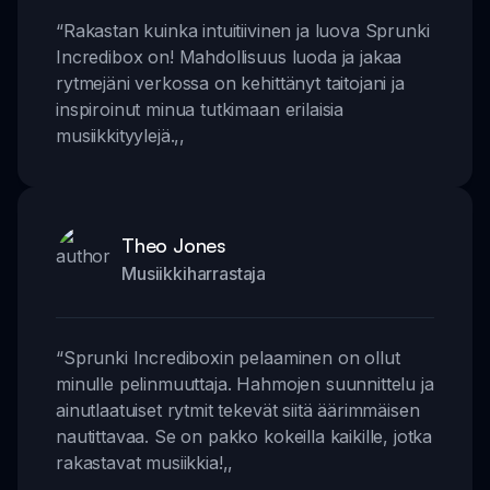
“
Rakastan kuinka intuitiivinen ja luova Sprunki
Incredibox on! Mahdollisuus luoda ja jakaa
rytmejäni verkossa on kehittänyt taitojani ja
inspiroinut minua tutkimaan erilaisia
musiikkityylejä.
,,
Theo Jones
Musiikkiharrastaja
“
Sprunki Incrediboxin pelaaminen on ollut
minulle pelinmuuttaja. Hahmojen suunnittelu ja
ainutlaatuiset rytmit tekevät siitä äärimmäisen
nautittavaa. Se on pakko kokeilla kaikille, jotka
rakastavat musiikkia!
,,