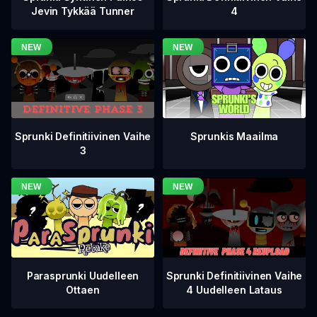
4
Jevin Tykkää Tunner
Sprunki Definitiivinen Vaihe
Sprunkis Maailma
3
Sprunki Definitiivinen Vaihe
Parasprunki Uudelleen
4 Uudelleen Lataus
Ottaen